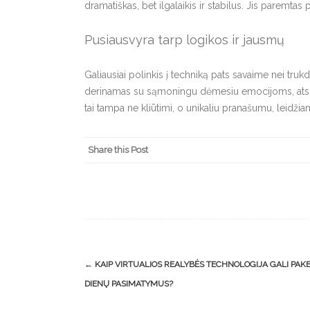
dramatiškas, bet ilgalaikis ir stabilus. Jis paremtas
Pusiausvyra tarp logikos ir jausmų
Galiausiai polinkis į techniką pats savaime nei tru
derinamas su sąmoningu dėmesiu emocijoms, atsiran
tai tampa ne kliūtimi, o unikaliu pranašumu, leidžianč
Share this Post
Post
←
KAIP VIRTUALIOS REALYBĖS TECHNOLOGIJA GALI PAKEI
navigation
DIENŲ PASIMATYMUS?