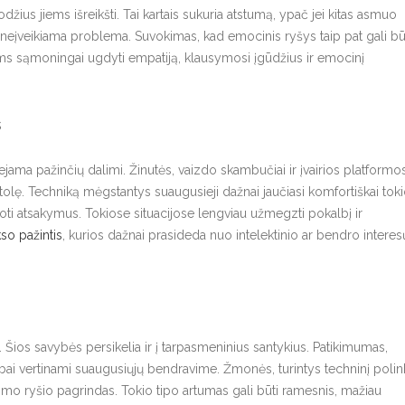
džius jiems išreikšti. Tai kartais sukuria atstumą, ypač jei kitas asmuo
a neįveikiama problema. Suvokimas, kad emocinis ryšys taip pat gali bū
ms sąmoningai ugdyti empatiją, klausymosi įgūdžius ir emocinį
s
jama pažinčių dalimi. Žinutės, vaizdo skambučiai ir įvairios platformo
nutolę. Techniką mėgstantys suaugusieji dažnai jaučiasi komfortiškai toki
lvoti atsakymus. Tokiose situacijose lengviau užmegzti pokalbį ir
so pažintis
, kurios dažnai prasideda nuo intelektinio ar bendro interes
 Šios savybės persikelia ir į tarpasmeninius santykius. Patikimumas,
bai vertinami suaugusiųjų bendravime. Žmonės, turintys techninį polink
imo ryšio pagrindas. Tokio tipo artumas gali būti ramesnis, mažiau