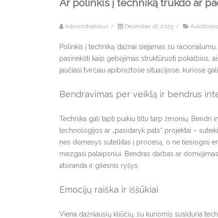
Ar polinkis į techniką trukdo ar 
Administratorius
/
December 16, 2025
/
Aukštosios
Polinkis į techniką dažnai siejamas su racionalumu
pasireikšti kaip gebėjimas struktūruoti pokalbius, a
jaučiasi tvirčiau apibrėžtose situacijose, kuriose galio
Bendravimas per veiklą ir bendrus int
Technika gali tapti puikiu tiltu tarp žmonių. Bendri 
technologijos ar „pasidaryk pats“ projektai – sutei
nes dėmesys sutelktas į procesą, o ne tiesioginį 
mezgasi palaipsniui. Bendras darbas ar domėjimasis
atsiranda ir gilesnis ryšys.
Emocijų raiška ir iššūkiai
Viena dažniausių kliūčių, su kuriomis susiduria tec