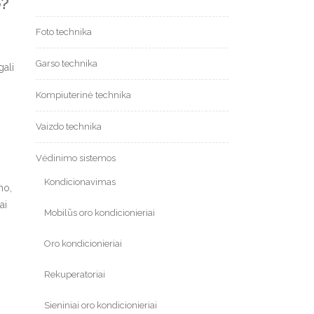
e?
Foto technika
Garso technika
gali
Kompiuterinė technika
Vaizdo technika
Vėdinimo sistemos
Kondicionavimas
mo,
ai
Mobilūs oro kondicionieriai
Oro kondicionieriai
Rekuperatoriai
Sieniniai oro kondicionieriai