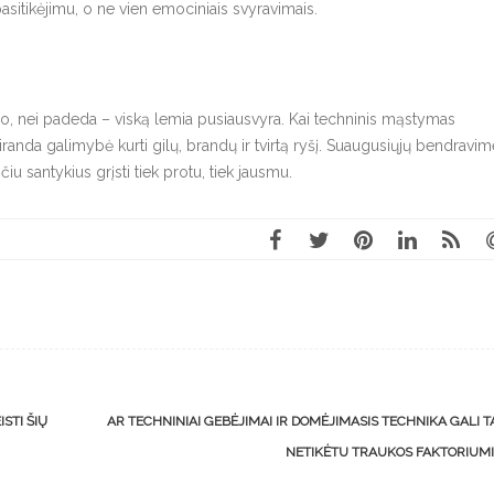
 pasitikėjimu, o ne vien emociniais svyravimais.
kdo, nei padeda – viską lemia pusiausvyra. Kai techninis mąstymas
da galimybė kurti gilų, brandų ir tvirtą ryšį. Suaugusiųjų bendravim
iu santykius grįsti tiek protu, tiek jausmu.
STI ŠIŲ
AR TECHNINIAI GEBĖJIMAI IR DOMĖJIMASIS TECHNIKA GALI T
NETIKĖTU TRAUKOS FAKTORIUM