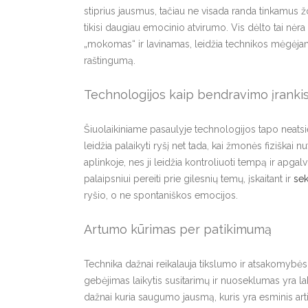
stiprius jausmus, tačiau ne visada randa tinkamus žo
tikisi daugiau emocinio atvirumo. Vis dėlto tai nėr
„mokomas“ ir lavinamas, leidžia technikos mėgėja
raštingumą.
Technologijos kaip bendravimo įranki
Šiuolaikiniame pasaulyje technologijos tapo neatsie
leidžia palaikyti ryšį net tada, kai žmonės fiziškai 
aplinkoje, nes ji leidžia kontroliuoti tempą ir apga
palaipsniui pereiti prie gilesnių temų, įskaitant ir
sek
ryšio, o ne spontaniškos emocijos.
Artumo kūrimas per patikimumą
Technika dažnai reikalauja tikslumo ir atsakomybės.
gebėjimas laikytis susitarimų ir nuoseklumas yra la
dažnai kuria saugumo jausmą, kuris yra esminis art