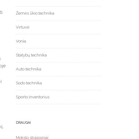
ti
Žemės ūkio technika
Virtuvė
Vonia
Statybų technika
s
oje
Auto technika
ų
Sodo technika
Sporto inventorius
DRAUGAI
į,
Mokslo straipsniai