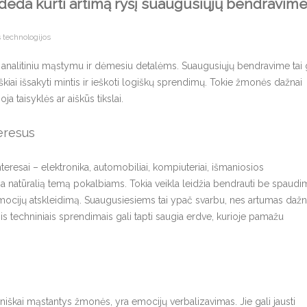
padeda kurti artimą ryšį suaugusiųjų bendravim
 technologijos
, analitiniu mąstymu ir dėmesiu detalėms. Suaugusiųjų bendravime tai 
iškiai išsakyti mintis ir ieškoti logiškų sprendimų. Tokie žmonės dažnai
ja taisyklės ar aiškūs tikslai.
eresus
interesai – elektronika, automobiliai, kompiuteriai, išmaniosios
kia natūralią temą pokalbiams. Tokia veikla leidžia bendrauti be spaudi
emocijų atskleidimą. Suaugusiesiems tai ypač svarbu, nes artumas dažn
 techniniais sprendimais gali tapti saugia erdve, kurioje pamažu
hniškai mąstantys žmonės, yra emocijų verbalizavimas. Jie gali jausti