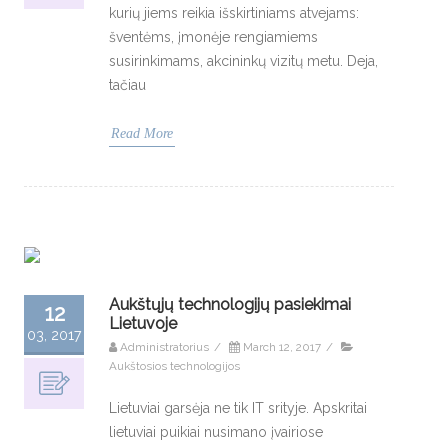
kurių jiems reikia išskirtiniams atvejams:
šventėms, įmonėje rengiamiems
susirinkimams, akcininkų vizitų metu. Deja,
tačiau
Read More
Aukštųjų technologijų pasiekimai
12
Lietuvoje
03, 2017
Administratorius
/
March 12, 2017
/
Aukštosios technologijos
Lietuviai garsėja ne tik IT srityje. Apskritai
lietuviai puikiai nusimano įvairiose