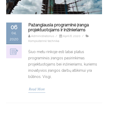
Pažangiausia programinė įranga
06
projektuotojams ir inžinieriams
04,
Administratorius
/
April 6, 2020
/
2020
Kompiuterinė technika
Šiuo metu rinkoje esti labai platus
programinės įrangos pasirinkimas
projektuotojams bei inžinieriams, kuriems
inovatyvios įrangos darbų atlikimui yra
būtinos. Visgi,
Read More