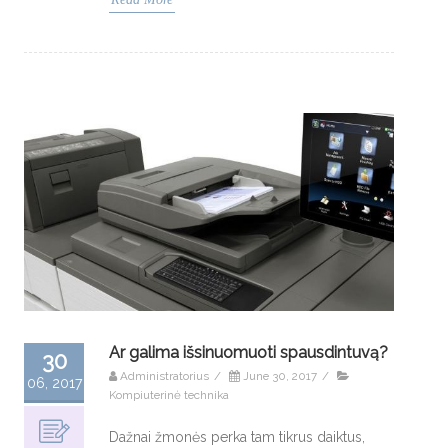
Ar galima išsinuomuoti spausdintuvą?
30
Administratorius
/
June 30, 2017
/
06, 2017
Kompiuterinė technika
Dažnai žmonės perka tam tikrus daiktus,