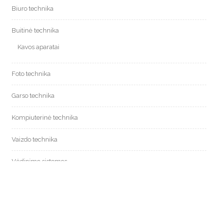
Biuro technika
Buitinė technika
Kavos aparatai
Foto technika
Garso technika
Kompiuterinė technika
Vaizdo technika
Vėdinimo sistemos
Kondicionavimas
Mobilūs oro kondicionieriai