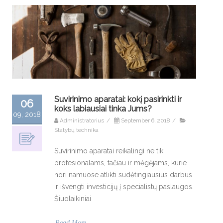
Suvirinimo aparatai: kokį pasirinkti ir
06
koks labiausiai tinka Jums?
09, 2018
Administratorius
/
September 6, 2018
/
Statybų technika
Suvirinimo aparatai reikalingi ne tik
profesionalams, tačiau ir mėgėjams, kurie
nori namuose atlikti sudėtingiausius darbus
ir išvengti investicijų į specialistų paslaugos.
Šiuolaikiniai
Read More