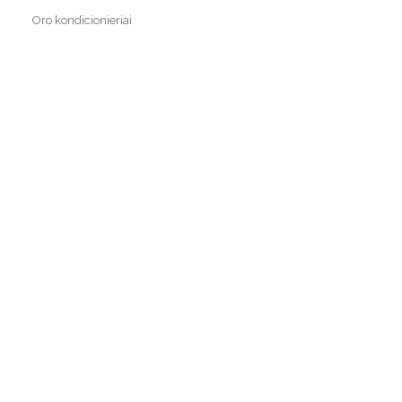
Oro kondicionieriai
Rekuperatoriai
Sieniniai oro kondicionieriai
Žemės ūkio technika
Virtuvė
Vonia
Statybų technika
Auto technika
Sodo technika
Sporto inventorius