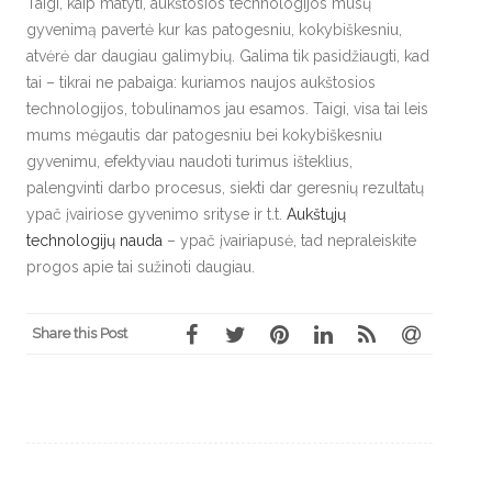
Taigi, kaip matyti, aukštosios technologijos mūsų
gyvenimą pavertė kur kas patogesniu, kokybiškesniu,
atvėrė dar daugiau galimybių. Galima tik pasidžiaugti, kad
tai – tikrai ne pabaiga: kuriamos naujos aukštosios
technologijos, tobulinamos jau esamos. Taigi, visa tai leis
mums mėgautis dar patogesniu bei kokybiškesniu
gyvenimu, efektyviau naudoti turimus išteklius,
palengvinti darbo procesus, siekti dar geresnių rezultatų
ypač įvairiose gyvenimo srityse ir t.t.
Aukštųjų
technologijų nauda
– ypač įvairiapusė, tad nepraleiskite
progos apie tai sužinoti daugiau.
Share this Post