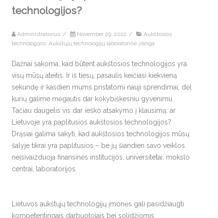
technologijos?
Administratorius
/
November 29, 2022
/
Aukštosios
technologijos
,
Aukštųjų technologijų laboratorinė įranga
Dažnai sakoma, kad būtent aukštosios technologijos yra
visų mūsų ateitis. Ir iš tiesų, pasaulis keičiasi kiekvieną
sekundę ir kasdien mums pristatomi nauji sprendimai, dėl
kurių galime mėgautis dar kokybiškesniu gyvenimu.
Tačiau daugelis vis dar ieško atsakymo į klausimą: ar
Lietuvoje yra paplitusios aukštosios technologijos?
Drąsiai galima sakyti, kad aukštosios technologijos mūsų
šalyje tikrai yra paplitusios – be jų šiandien savo veiklos
neįsivaizduoja finansinės institucijos, universitetai, mokslo
centrai, laboratorijos.
Lietuvos aukštųjų technologijų įmonės gali pasidžiaugti
kompetentingais darbuotojais bei solidžiomis