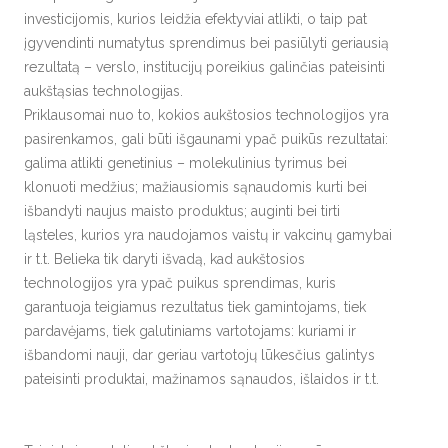
investicijomis, kurios leidžia efektyviai atlikti, o taip pat
įgyvendinti numatytus sprendimus bei pasiūlyti geriausią
rezultatą – verslo, institucijų poreikius galinčias pateisinti
aukštąsias technologijas.
Priklausomai nuo to, kokios aukštosios technologijos yra
pasirenkamos, gali būti išgaunami ypač puikūs rezultatai:
galima atlikti genetinius – molekulinius tyrimus bei
klonuoti medžius; mažiausiomis sąnaudomis kurti bei
išbandyti naujus maisto produktus; auginti bei tirti
ląsteles, kurios yra naudojamos vaistų ir vakcinų gamybai
ir t.t. Belieka tik daryti išvadą, kad aukštosios
technologijos yra ypač puikus sprendimas, kuris
garantuoja teigiamus rezultatus tiek gamintojams, tiek
pardavėjams, tiek galutiniams vartotojams: kuriami ir
išbandomi nauji, dar geriau vartotojų lūkesčius galintys
pateisinti produktai, mažinamos sąnaudos, išlaidos ir t.t.