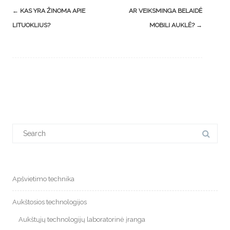
Post
←
KAS YRA ŽINOMA APIE
AR VEIKSMINGA BELAIDĖ
navigation
LITUOKLIUS?
MOBILI AUKLĖ?
→
Search
for:
Apšvietimo technika
Aukštosios technologijos
Aukštųjų technologijų laboratorinė įranga