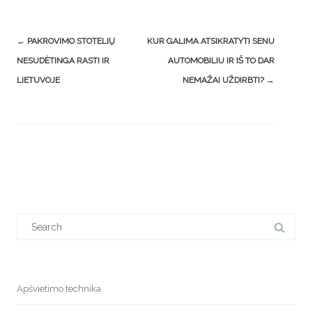
Post
←
PAKROVIMO STOTELIŲ
KUR GALIMA ATSIKRATYTI SENU
navigation
NESUDĖTINGA RASTI IR
AUTOMOBILIU IR IŠ TO DAR
LIETUVOJE
NEMAŽAI UŽDIRBTI?
→
Search
for:
Apšvietimo technika