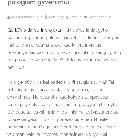
patogiam gyvenimui
Administratorius
/
February 19, 2021
/
Sodo technika
Gerbūvio darbai ir projektai
– tik vienas iš daugelio
pasirinkimų, kuriuo gali pasinaudoti šiandieninis žmogus.
Tačiau drąsiai galima sakyti, kad tai yra ir vienas
reikalingiausių pasirinkimų, kadangi užtikrins saugų, gražų
bei patogų gyvenimą. Kaip? Į šį klausimą ir atsakysime
netrukus.
Kaip gerbūvio darbai padeda kurti saugią aplinką? Tai
užtikrinama įvairiais aspektais. Visų pirma, svarbus
apšvietimas. Ne paslaptis, kad kokybiškai apšviesta
teritorija gerokai sumažina įsilaužimų, vagysčių tikimybę.
Dar daugiau, vaikštinėdami po tinkamai apšviestą erdvę,
būsite saugesni ir dėl kitų priežasčių – neužkliūsite,
neparvirsite, neužsigausite bei išvengsite traumų. Svarbų
vaidmenį vaidina ir tvoros montavimas. Kokybiškai