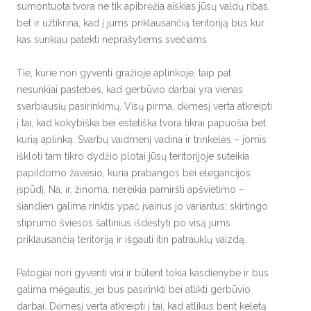
sumontuota tvora ne tik apibrėžia aiškias jūsų valdų ribas,
bet ir užtikrina, kad į jums priklausančią teritoriją bus kur
kas sunkiau patekti neprašytiems svečiams.
Tie, kurie nori gyventi gražioje aplinkoje, taip pat
nesunkiai pastebės, kad gerbūvio darbai yra vienas
svarbiausių pasirinkimų. Visų pirma, dėmesį verta atkreipti
į tai, kad kokybiška bei estetiška tvora tikrai papuošia bet
kurią aplinką. Svarbų vaidmenį vadina ir trinkelės – jomis
iškloti tam tikro dydžio plotai jūsų teritorijoje suteikia
papildomo žavesio, kuria prabangos bei elegancijos
įspūdį. Na, ir, žinoma, nereikia pamiršti apšvietimo –
šiandien galima rinktis ypač įvairius jo variantus; skirtingo
stiprumo šviesos šaltinius išdėstyti po visą jums
priklausančią teritoriją ir išgauti itin patrauklų vaizdą.
Patogiai nori gyventi visi ir būtent tokia kasdienybe ir bus
galima mėgautis, jei bus pasirinkti bei atlikti gerbūvio
darbai. Dėmesį verta atkreipti į tai, kad atlikus bent keletą