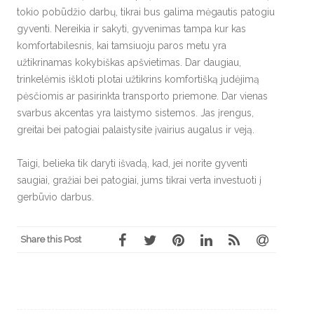
tokio pobūdžio darbų, tikrai bus galima mėgautis patogiu
gyventi. Nereikia ir sakyti, gyvenimas tampa kur kas
komfortabilesnis, kai tamsiuoju paros metu yra
užtikrinamas kokybiškas apšvietimas. Dar daugiau,
trinkelėmis iškloti plotai užtikrins komfortišką judėjimą
pėsčiomis ar pasirinkta transporto priemone. Dar vienas
svarbus akcentas yra laistymo sistemos. Jas įrengus,
greitai bei patogiai palaistysite įvairius augalus ir veją.
Taigi, belieka tik daryti išvadą, kad, jei norite gyventi
saugiai, gražiai bei patogiai, jums tikrai verta investuoti į
gerbūvio darbus.
Share this Post