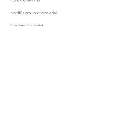
Kondicionavimas
Mobilūs oro kondicionieriai
Oro kondicionieriai
Rekuperatoriai
Sieniniai oro kondicionieriai
Žemės ūkio technika
Virtuvė
Vonia
Statybų technika
Auto technika