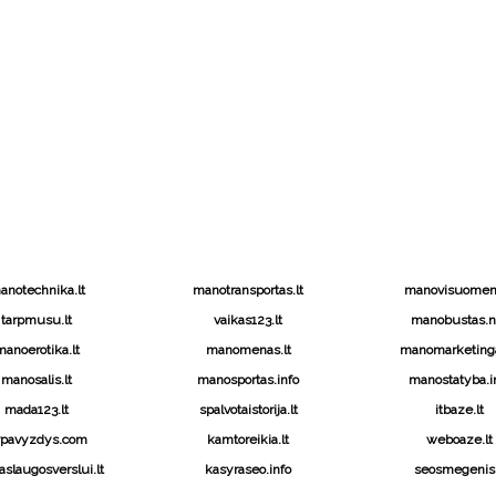
anotechnika.lt
manotransportas.lt
manovisuomene
tarpmusu.lt
vaikas123.lt
manobustas.n
anoerotika.lt
manomenas.lt
manomarketinga
manosalis.lt
manosportas.info
manostatyba.i
mada123.lt
spalvotaistorija.lt
itbaze.lt
vpavyzdys.com
kamtoreikia.lt
weboaze.lt
slaugosverslui.lt
kasyraseo.info
seosmegenis.