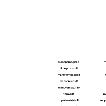
manopomegiai.lt
m
tiktarpmusu.lt
manokompasas.lt
m
manoprekes.lt
manoverslas.info
tnews.lt
c
toplaisvalaikis.lt
seopa