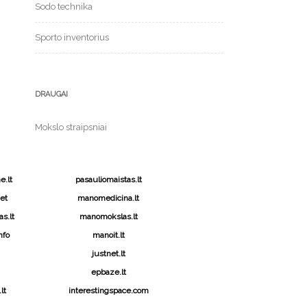
Sodo technika
Sporto inventorius
DRAUGAI
Mokslo straipsniai
.lt
pasauliomaistas.lt
et
manomedicina.lt
s.lt
manomokslas.lt
nfo
manoit.lt
justnet.lt
epbaze.lt
lt
interestingspace.com