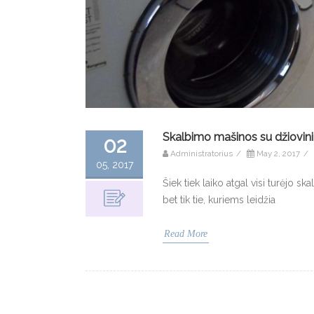
Skalbimo mašinos su džiovinim
02
Administratorius
/
May 2, 2017
/
05, 2017
Šiek tiek laiko atgal visi turėjo s
bet tik tie, kuriems leidžia
Read More