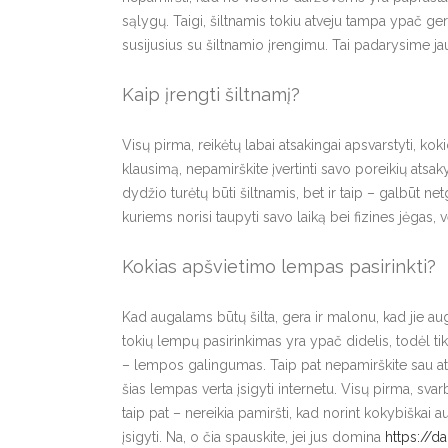
sąlygų. Taigi, šiltnamis tokiu atveju tampa ypač geru 
susijusius su šiltnamio įrengimu. Tai padarysime ja
Kaip įrengti šiltnamį?
Visų pirma, reikėtų labai atsakingai apsvarstyti, kok
klausimą, nepamirškite įvertinti savo poreikių atsaky
dydžio turėtų būti šiltnamis, bet ir taip – galbūt ne
kuriems norisi taupyti savo laiką bei fizines jėgas, 
Kokias apšvietimo lempas pasirinkti?
Kad augalams būtų šilta, gera ir malonu, kad jie aug
tokių lempų pasirinkimas yra ypač didelis, todėl tikra
– lempos galingumas. Taip pat nepamirškite sau atsak
šias lempas verta įsigyti internetu. Visų pirma, sva
taip pat – nereikia pamiršti, kad norint kokybiškai au
įsigyti. Na, o čia spauskite, jei jus domina
https://d