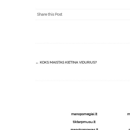
Share this Post
Post
←
KOKS MAISTAS KIETINA VIDURIUS?
navigation
manopomegiai.lt
m
tiktarpmusu.lt
manokompasas.lt
m