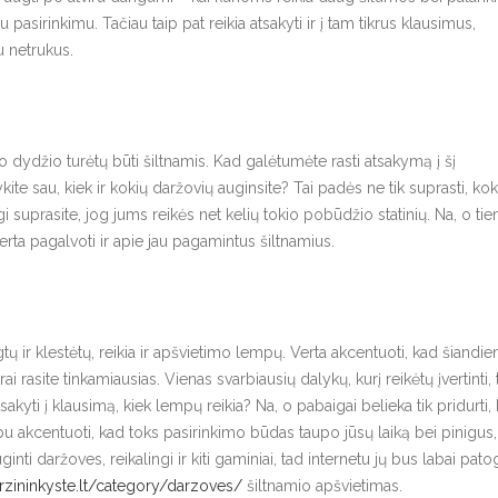
pasirinkimu. Tačiau taip pat reikia atsakyti ir į tam tikrus klausimus,
u netrukus.
io dydžio turėtų būti šiltnamis. Kad galėtumėte rasti atsakymą į šį
kite sau, kiek ir kokių daržovių auginsite? Tai padės ne tik suprasti, kok
tgi suprasite, jog jums reikės net kelių tokio pobūdžio statinių. Na, o tie
verta pagalvoti ir apie jau pagamintus šiltnamius.
tų ir klestėtų, reikia ir apšvietimo lempų. Verta akcentuoti, kad šiandie
i rasite tinkamiausias. Vienas svarbiausių dalykų, kurį reikėtų įvertinti, 
yti į klausimą, kiek lempų reikia? Na, o pabaigai belieka tik pridurti,
rbu akcentuoti, kad toks pasirinkimo būdas taupo jūsų laiką bei pinigus,
ginti daržoves, reikalingi ir kiti gaminiai, tad internetu jų bus labai pat
arzininkyste.lt/category/darzoves/
šiltnamio apšvietimas.