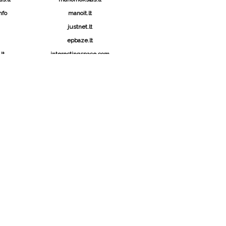
nfo
manoit.lt
justnet.lt
epbaze.lt
lt
interestingspace.com
NOTECHNIKA.LT
jienų portalas apie technikos naujoves, jų
audojimą. Čia rasite informacinius straipsnius su
lybe patarimų.
rendimas:
Market Rats seo paslaugos