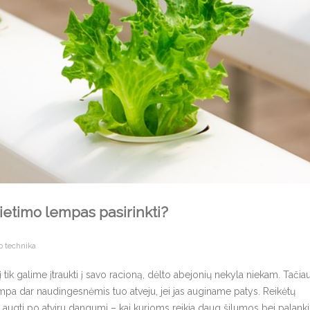
švietimo lempas pasirinkti?
o technika
tik galime įtraukti į savo racioną, dėlto abejonių nekyla niekam. Tačia
mpa dar naudingesnėmis tuo atveju, jei jas auginame patys. Reikėtų
augti po atviru dangumi – kai kurioms reikia daug šilumos bei palank