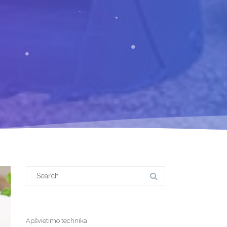
Search
for:
Apšvietimo technika