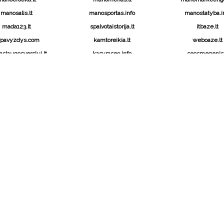
manosalis.lt
manosportas.info
manostatyba.i
mada123.lt
spalvotaistorija.lt
itbaze.lt
vpavyzdys.com
kamtoreikia.lt
weboaze.lt
slaugosverslui.lt
kasyraseo.info
seosmegenis.
IEŠKOTI…
MA
Search
Nau
se
for:
pan
ga
KATEGORIJOS
Sp
Kategorijos