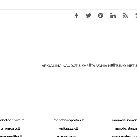
AR GALIMA NAUDOTIS KARŠTA VONIA NĖŠTUMO MET
anotechnika.lt
manotransportas.lt
manovisuomene
tarpmusu.lt
vaikas123.lt
manobustas.n
anoerotika.lt
manomenas.lt
manomarketinga