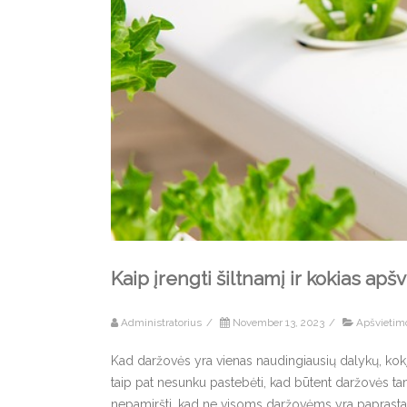
Kaip įrengti šiltnamį ir kokias ap
Administratorius
/
November 13, 2023
/
Apšvietim
Kad daržovės yra vienas naudingiausių dalykų, kokį 
taip pat nesunku pastebėti, kad būtent daržovės ta
nepamiršti, kad ne visoms daržovėms yra paprasta 