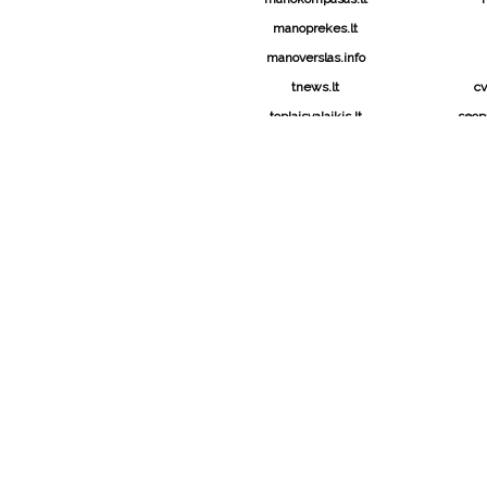
manoprekes.lt
manoverslas.info
tnews.lt
c
toplaisvalaikis.lt
seopa
eksportuoju.lt
ŽYMOS
antivirusinė programa
antivirusinės
apšvietimas namuo
aukštosios technologijos
automatiniai vartai
buitinė technika
didelio formato spausdintuvas