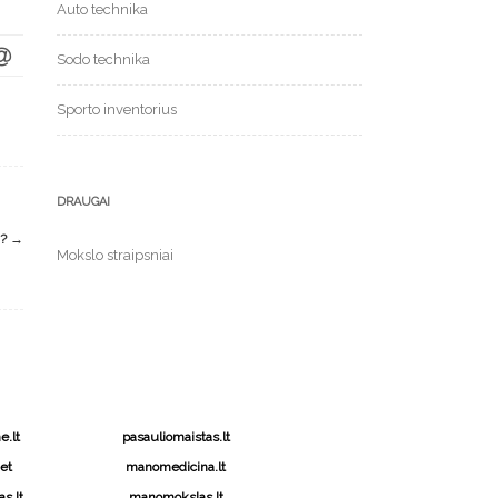
Auto technika
Sodo technika
Sporto inventorius
DRAUGAI
U?
→
Mokslo straipsniai
.lt
pasauliomaistas.lt
et
manomedicina.lt
s.lt
manomokslas.lt