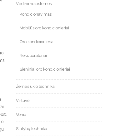
Vėdinimo sistemos
Kondicionavimas
Mobilūs oro kondicionieriai
Oro kondicionieriai
io
Rekuperatoriai
ms,
Sieniniai oro kondicionieriai
Žemės ūkio technika
n
Virtuvė
tai
 kad
Vonia
 o
Statybų technika
ogu