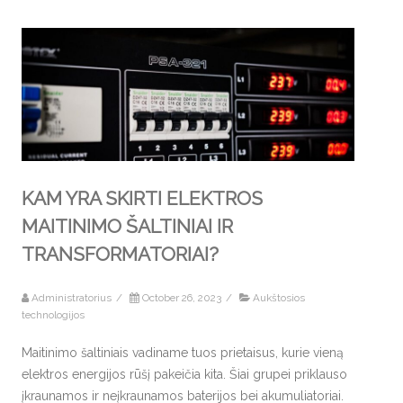
KAM YRA SKIRTI ELEKTROS
MAITINIMO ŠALTINIAI IR
TRANSFORMATORIAI?
Administratorius
/
October 26, 2023
/
Aukštosios
technologijos
Maitinimo šaltiniais vadiname tuos prietaisus, kurie vieną
elektros energijos rūšį pakeičia kita. Šiai grupei priklauso
įkraunamos ir neįkraunamos baterijos bei akumuliatoriai.