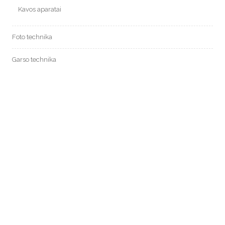
Kavos aparatai
Foto technika
Garso technika
Kompiuterinė technika
Vaizdo technika
Vėdinimo sistemos
Kondicionavimas
Mobilūs oro kondicionieriai
Oro kondicionieriai
Rekuperatoriai