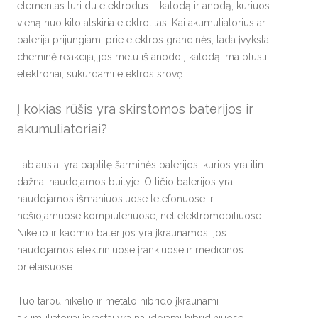
elementas turi du elektrodus – katodą ir anodą, kuriuos
vieną nuo kito atskiria elektrolitas. Kai akumuliatorius ar
baterija prijungiami prie elektros grandinės, tada įvyksta
cheminė reakcija, jos metu iš anodo į katodą ima plūsti
elektronai, sukurdami elektros srovę.
Į kokias rūšis yra skirstomos baterijos ir
akumuliatoriai?
Labiausiai yra paplitę šarminės baterijos, kurios yra itin
dažnai naudojamos buityje. O ličio baterijos yra
naudojamos išmaniuosiuose telefonuose ir
nešiojamuose kompiuteriuose, net elektromobiliuose.
Nikelio ir kadmio baterijos yra įkraunamos, jos
naudojamos elektriniuose įrankiuose ir medicinos
prietaisuose.
Tuo tarpu nikelio ir metalo hibrido įkraunami
akumuliatoriai įprastai yra naudojami hibridiniuose