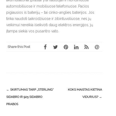
automobiliuose ir mobiliuose telefonuose. Pačios
pigiausios iš baterijų – tai cinko-anglies baterijos. Jos
tinka naudoti laikrodžiuose ir žibintuvėliuose, nes jų
veikimui nereikia išeikvoti daug elektros energijos, jų
įtampa siekia vos pusantro vato.
Share this Post
Post
←
SKIRTUMAS TARP „STERLING“
KOKS MAISTAS KIETINA
navigation
SIDABRO IR 925 SIDABRO
VIDURIUS?
→
PRABOS