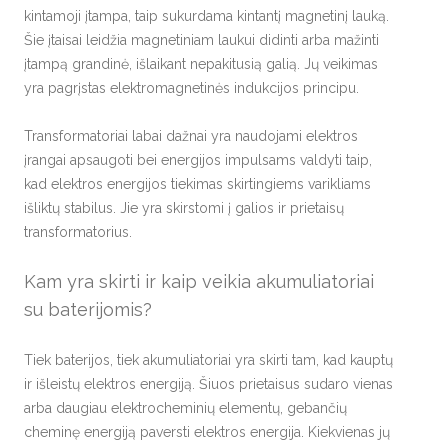
kintamoji įtampa, taip sukurdama kintantį magnetinį lauką.
Šie įtaisai leidžia magnetiniam laukui didinti arba mažinti
įtampą grandinė, išlaikant nepakitusią galią. Jų veikimas
yra pagrįstas elektromagnetinės indukcijos principu.
Transformatoriai labai dažnai yra naudojami elektros
įrangai apsaugoti bei energijos impulsams valdyti taip,
kad elektros energijos tiekimas skirtingiems varikliams
išliktų stabilus. Jie yra skirstomi į galios ir prietaisų
transformatorius.
Kam yra skirti ir kaip veikia akumuliatoriai
su baterijomis?
Tiek baterijos, tiek akumuliatoriai yra skirti tam, kad kauptų
ir išleistų elektros energiją. Šiuos prietaisus sudaro vienas
arba daugiau elektrocheminių elementų, gebančių
cheminę energiją paversti elektros energija. Kiekvienas jų